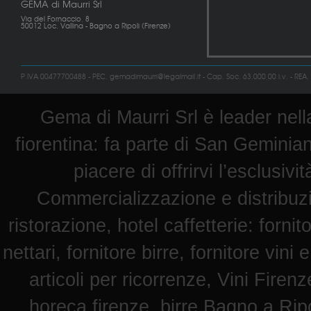
GEMA di Maurri Srl
Via del Fornaccio, 8
50012 Loc. Vallina - Bagno a Ripoli (Firenze)
P.IVA 00477700488 - PEC. gemadimaurri@legalmail.it - Cap. Soc. 63.000,00 i.v. - REA.
Gema di Maurri Srl è leader nella
fiorentina: fa parte di San Geminian
piacere di offrirvi l’esclusiv
Commercializzazione e distribuz
ristorazione, hotel caffetterie: fornit
nettari, fornitore birre, fornitore vini 
articoli per ricorrenze, Vini Fire
horeca firenze, birre Bagno a Ripol