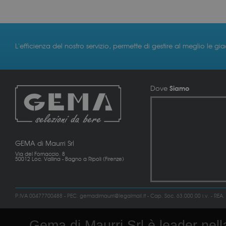
L'efficienza del nostro servizio, permette di gestire al meglio le gi
Siamo
Dove
GEMA di Maurri Srl
Via del Fornaccio, 8
50012 Loc. Vallina - Bagno a Ripoli (Firenze)
P.IVA 00477700488 - PEC. gemadimaurri@legalmail.it - Cap. Soc. 63.000,00 i.v. - REA.
Gema di Maurri Srl è leader nella