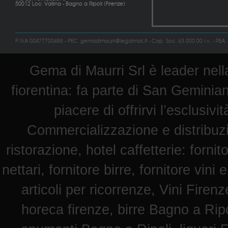
50012 Loc. Vallina - Bagno a Ripoli (Firenze)
P.IVA 00477700488 - PEC. gemadimaurri@legalmail.it - Cap. Soc. 63.000,00 i.v. - REA.
Gema di Maurri Srl è leader nella
fiorentina: fa parte di San Geminian
piacere di offrirvi l’esclusiv
Commercializzazione e distribuz
ristorazione, hotel caffetterie: fornit
nettari, fornitore birre, fornitore vini 
articoli per ricorrenze, Vini Fire
horeca firenze, birre Bagno a Ripol