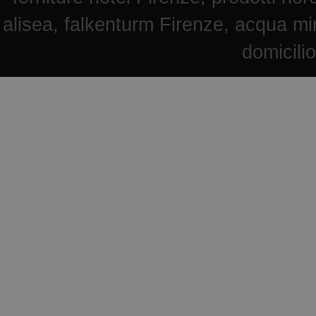
alisea, falkenturm Firenze, acqua mi
domicili