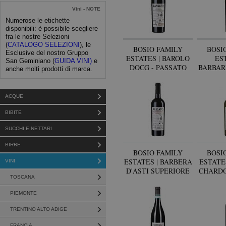
Vini - NOTE
Numerose le etichette
disponibili: è possibile scegliere
fra le nostre Selezioni
(
CATALOGO SELEZIONI
), le
BOSIO FAMILY
BOSI
Esclusive del nostro Gruppo
ESTATES | BAROLO
EST
San Geminiano (
GUIDA VINI)
e
DOCG - PASSATO
BARBAR
anche molti prodotti di marca.
BIO -
ACQUE
BIBITE
SUCCHI E NETTARI
BIRRE
BOSIO FAMILY
BOSI
ESTATES | BARBERA
ESTATE
VINI
D'ASTI SUPERIORE
CHARD
TOSCANA
DOCG - PASSATO
- P
PIEMONTE
TRENTINO ALTO ADIGE
FRANCIA