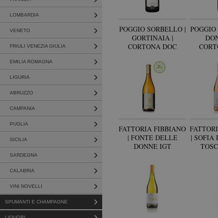
LOMBARDIA
POGGIO SORBELLO |
POGGIO 
VENETO
GORTINAIA |
DON
CORTONA DOC
CORT
FRIULI VENEZIA GIULIA
SYRAH
M
EMILIA ROMAGNA
LIGURIA
ABRUZZO
CAMPANIA
PUGLIA
FATTORIA FIBBIANO
FATTORI
| FONTE DELLE
| SOFIA
SICILIA
DONNE IGT
TOSC
TOSCANA BIO
SARDEGNA
CALABRIA
VINI NOVELLI
SPUMANTI E CHAMPAGNE
LIQUORI