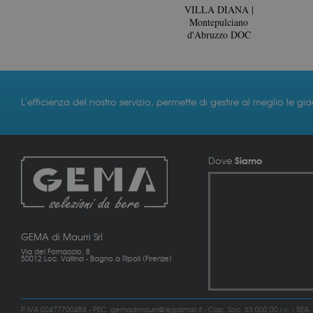
VILLA DIANA |
Montepulciano
d'Abruzzo DOC
L'efficienza del nostro servizio, permette di gestire al meglio le gi
Siamo
Dove
GEMA di Maurri Srl
Via del Fornaccio, 8
50012 Loc. Vallina - Bagno a Ripoli (Firenze)
P.IVA 00477700488 - PEC. gemadimaurri@legalmail.it - Cap. Soc. 63.000,00 i.v. - REA.