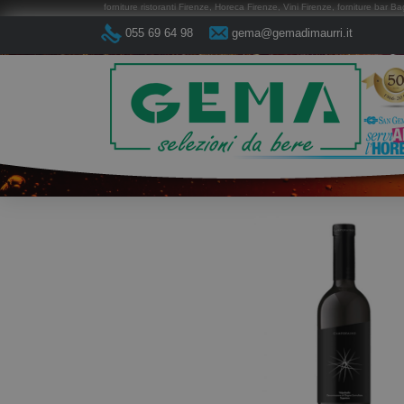
forniture ristoranti Firenze, Horeca Firenze, Vini Firenze, forniture bar Ba
055 69 64 98
gema@gemadimaurri.it