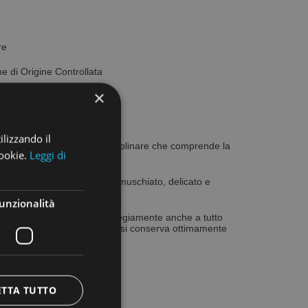
re
i Origine Controllata
×
l.
ra
ilizzando il
oduzione indicata dal disciplinare che comprende la
cookie.
Leggi di
ona.
osso rubino; un profumo muschiato, delicato e
vellutato e armonico.
unzionalità
carne rossa, ma si presta egregiamente anche a tutto
resco e al riparo della luce si conserva ottimamente
vire a 18°-20°C
ETTA TUTTO