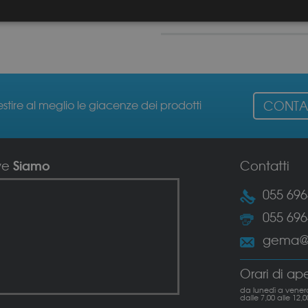
estire al meglio le giacenze dei prodotti
CONTAT
Siamo
ve
Contatti
055 69
055 69
gema@g
Orari di ap
da lunedì a venerd
dalle 7,00 alle 12,0