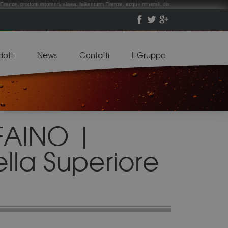
Firenze, prodotti ristoranti, alisea, falkenturm Firenze, acque minerali, dis
dotti
News
Contatti
Il Gruppo
AINO |
ella Superiore