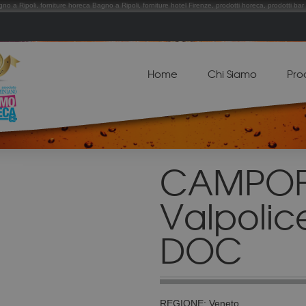
gno a Ripoli, forniture horeca Bagno a Ripoli, forniture hotel Firenze, prodotti horeca, prodotti bar 
Home
Chi Siamo
Pro
CAMPOF
Valpolic
DOC
REGIONE: Veneto