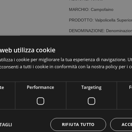
MARCHIO: Campofaino
PRODOTTO: Valpolicella Superio
DENOMINAZIONE: Denominazione d
GRADAZIONE ALCOLICA: 12% vo
web utilizza cookie
UVE: Corvina, Rondinella, Molina
ilizza i cookie per migliorare la tua esperienza di navigazione. Ut
PROVENIENZA: Area classica di pr
consenti a tutti i cookie in conformità con la nostra policy per i 
fascia nordovest della città di Ver
CARATTERISTICHE: Ha un colore r
caratteristico; un sapore sapido, 
te
Performance
Targeting
F
Si consiglia con piatti a base di 
pasto. Se mantenuto in ambiente f
per circa 2 anni.
TEMPERATURA DI SERVIZIO: Ser
TAGLI
RIFIUTA TUTTO
FORMATO: Bottiglia cl. 75
ACC