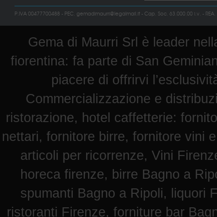
P.IVA 00477700488 - PEC. gemadimaurri@legalmail.it - Cap. Soc. 63.000,00 i.v. - REA.
Gema di Maurri Srl è leader nella
fiorentina: fa parte di San Geminian
piacere di offrirvi l’esclusiv
Commercializzazione e distribuz
ristorazione, hotel caffetterie: fornit
nettari, fornitore birre, fornitore vini 
articoli per ricorrenze, Vini Fire
horeca firenze, birre Bagno a Ripol
spumanti Bagno a Ripoli, liquori F
ristoranti Firenze, forniture bar Bag