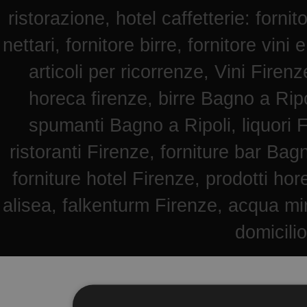
ristorazione, hotel caffetterie: fornit
nettari, fornitore birre, fornitore vini 
articoli per ricorrenze, Vini Fire
horeca firenze, birre Bagno a Ripol
spumanti Bagno a Ripoli, liquori F
ristoranti Firenze, forniture bar Bag
forniture hotel Firenze, prodotti hore
alisea, falkenturm Firenze, acqua mi
domicili