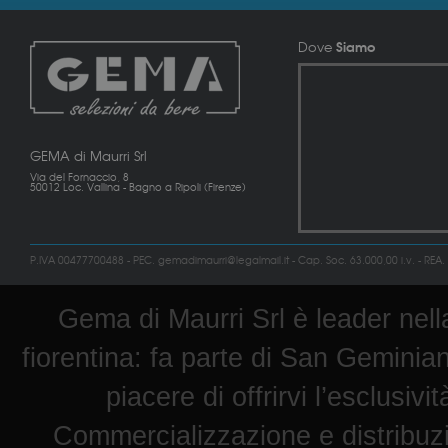
Siamo
Dove
GEMA di Maurri Srl
Via del Fornaccio, 8
50012 Loc. Vallina - Bagno a Ripoli (Firenze)
P.IVA 00477700488 - PEC. gemadimaurri@legalmail.it - Cap. Soc. 63.000,00 i.v. - REA.
Gema di Maurri Srl è leader nella
fiorentina: fa parte di San Geminian
piacere di offrirvi l’esclusiv
Commercializzazione e distribuz