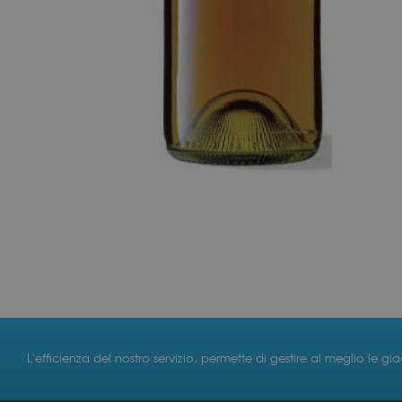
L'efficienza del nostro servizio, permette di gestire al meglio le gi