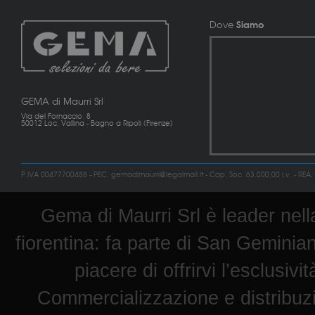
Siamo
Dove
GEMA di Maurri Srl
Via del Fornaccio, 8
50012 Loc. Vallina - Bagno a Ripoli (Firenze)
P.IVA 00477700488 - PEC. gemadimaurri@legalmail.it - Cap. Soc. 63.000,00 i.v. - REA.
Gema di Maurri Srl è leader nella
fiorentina: fa parte di San Geminian
piacere di offrirvi l’esclusiv
Commercializzazione e distribuz