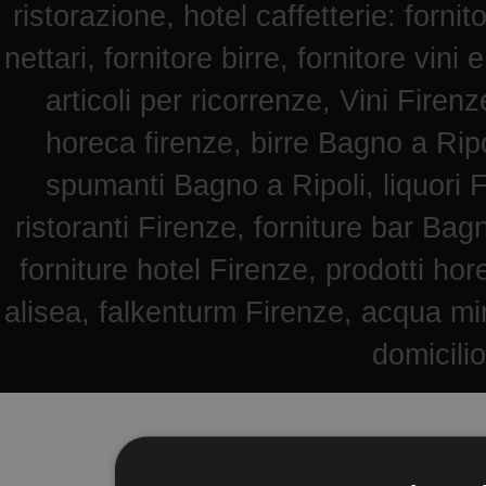
ristorazione, hotel caffetterie: fornit
nettari, fornitore birre, fornitore vini 
articoli per ricorrenze, Vini Fire
horeca firenze, birre Bagno a Ripol
spumanti Bagno a Ripoli, liquori F
ristoranti Firenze, forniture bar Bag
forniture hotel Firenze, prodotti hore
alisea, falkenturm Firenze, acqua mi
domicili