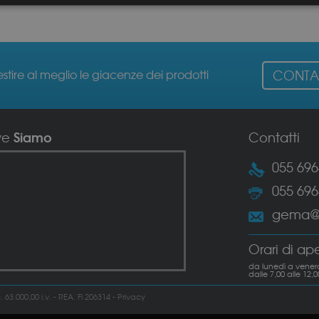
estire al meglio le giacenze dei prodotti
CONTAT
Siamo
ve
Contatti
055 69
055 69
gema@g
Orari di ap
da lunedì a venerd
dalle 7,00 alle 12,0
3.000,00 i.v. - REA. FI 206314 -
Privacy