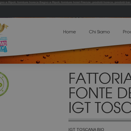
gno a Ripoli, forniture horeca Bagno a Ripoli, forniture hotel Firenze, prodotti horeca, prodotti bar 
Home
Chi Siamo
Pro
FATTORIA
FONTE D
IGT TOS
IGT T
OSCANA BIO