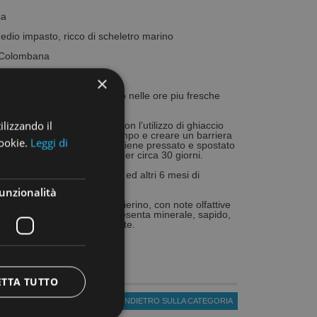
sa
dio impasto, ricco di scheletro marino
 Colombana
ettembre
×
lte esclusivamente a mano nelle ore piu fresche
ilizzando il
 mosto viene crio-macerato con l’utilizzo di ghiaccio
mperatura in brevissimo tempo e creare un barriera
cookie.
Leggi di
zione. Dopo 24 ore il mosto viene pressato e spostato
 a temperatura controllata per circa 30 giorni.
ento in cisterna di cemento ed altri 6 mesi di
unzionalità
A:
Vino dal colore giallo paglierino, con note olfattive
ice stellato. Al palato si presenta minerale, sapido,
 un gusto fresco e persistente.
-13°C
ni bianche e pesce.
ETTA TUTTO
« TORNA INDIETRO SULLA CATEGORIA