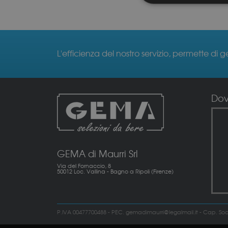
L'efficienza del nostro servizio, permette di g
Do
GEMA di Maurri Srl
Via del Fornaccio, 8
50012 Loc. Vallina - Bagno a Ripoli (Firenze)
P.IVA 00477700488 - PEC. gemadimaurri@legalmail.it - Cap. Soc. 6