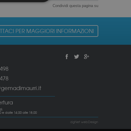
Condividi questa pagina su
TACI PER MAGGIORI INFORMAZIONI
6498
6478
emadimaurri.it
ertura
ì:
0 e dalle 14,00 alle 18,00
dgNet webDesign