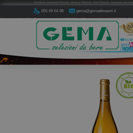
forniture ristoranti Firenze, Horeca Firenze, Vini Firenze, forniture bar Ba
055 69 64 98
gema@gemadimaurri.it