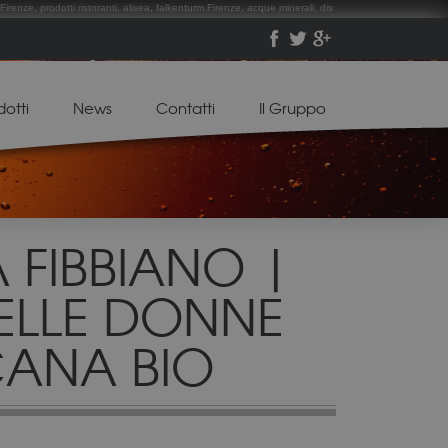
Firenze, prodotti ristoranti, alisea, falkenturm Firenze, acque minerali, dis
dotti
News
Contatti
Il Gruppo
 FIBBIANO |
ELLE DONNE
CANA BIO