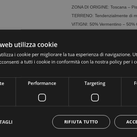
ZONA DI ORIGINE:
Toscana – Pi
TERRENO:
Tendenzialmente di me
VITIGNI:
50% Vermentino – 50%
EPOCA DI VENDEMMIA:
Inizio S
RACCOLTA:
Le uve vengono racco
web utilizza cookie
della giornata.
ilizza i cookie per migliorare la tua esperienza di navigazione. Ut
VINIFICAZIONE:
Nella cisterna il
secco in modo da abbassare la te
consenti a tutti i cookie in conformità con la nostra policy per i 
di protezione per evitare l’ossida
in una vasca per la fermentazione
AFFINAMENTO:
6 mesi di affinam
bottiglia.
te
Performance
Targeting
F
DESCRIZIONE ORGANOLETTIC
agrumate e un dolce richiamo di an
sorretto da una buona acidità con
TEMPERATURA DI SERVIZIO:
12
ABBINAMENTI CONSIGLIATI:
Car
TAGLI
RIFIUTA TUTTO
ACC