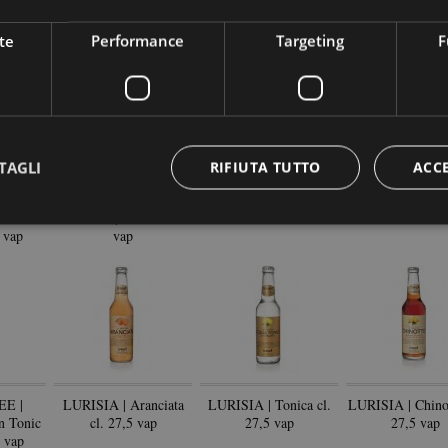
terino
PAPINI | Chinotto cl.33
PAPINI | Gassosa cl.33
PAPINI | Bitter
p
Vap
Vap
cl.33 Vap
te
Performance
Targeting
F
TAGLI
RIFIUTA TUTTO
ACC
RINO
SANPELLEGRINO
BIBITE di Marca | Vari
THE | Vari for
AMARA
CHINO' | Bott. cl.20
formati
0 vap
vap
E |
LURISIA | Aranciata
LURISIA | Tonica cl.
LURISIA | Chinot
n Tonic
cl. 27,5 vap
27,5 vap
27,5 vap
0 vap