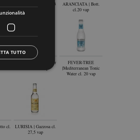
 Soda
PAPINI | Cedrata cl.33
ARANCIATA | Bott.
Vap
cl.20 vap
unzionalità
ETTA TUTTO
mati
FEVER-TREE | Ginger
FEVER-TREE
beer cl. 20 vap
|Mediterranean Tonic
Water cl. 20 vap
to cl.
LURISIA | Gazzosa cl.
27,5 vap