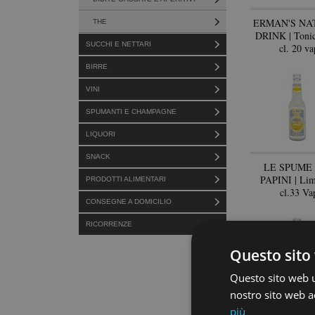
ERMAN'S NA
THE
DRINK | Tonic
SUCCHI E NETTARI
cl. 20 va
BIRRE
VINI
SPUMANTI E CHAMPAGNE
LIQUORI
SNACK
LE SPUME
PAPINI | Lim
PRODOTTI ALIMENTARI
cl.33 Va
CONSEGNE A DOMICILIO
RICORRENZE
Questo sito 
Questo sito web ut
nostro sito web ac
più
LE SPUME