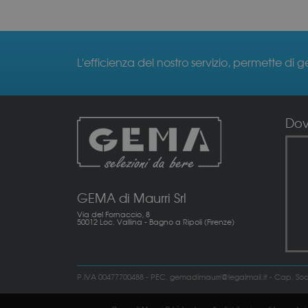
L'efficienza del nostro servizio, permette di g
Do
GEMA di Maurri Srl
Via del Fornaccio, 8
50012 Loc. Vallina - Bagno a Ripoli (Firenze)
P.IVA 00477700488 - PEC. gemadimaurri@legalmail.it - Cap. Soc. 6