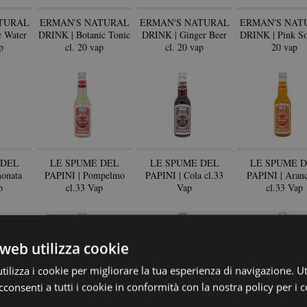
TURAL
ERMAN'S NATURAL
ERMAN'S NATURAL
ERMAN'S NAT
 Water
DRINK | Botanic Tonic
DRINK | Ginger Beer
DRINK | Pink So
p
cl. 20 vap
cl. 20 vap
20 vap
 DEL
LE SPUME DEL
LE SPUME DEL
LE SPUME 
onata
PAPINI | Pompelmo
PAPINI | Cola cl.33
PAPINI | Aranc
p
cl.33 Vap
Vap
cl.33 Vap
web utilizza cookie
ilizza i cookie per migliorare la tua esperienza di navigazione. Ut
consenti a tutti i cookie in conformità con la nostra policy per i 
 DEL
LE SPUME DEL
LE SPUME DEL
LE SPUME 