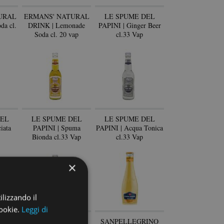
URAL
ERMANS' NATURAL
LE SPUME DEL
da cl.
DRINK | Lemonade
PAPINI | Ginger Beer
Soda cl. 20 vap
cl.33 Vap
DEL
LE SPUME DEL
LE SPUME DEL
iata
PAPINI | Spuma
PAPINI | Acqua Tonica
Bionda cl.33 Vap
cl.33 Vap
×
ilizzando il
cookie.
Leggi di
DEL
LE SPUME DEL
SANPELLEGRINO