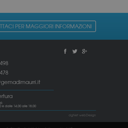
TACI PER MAGGIORI INFORMAZIONI
6498
6478
emadimaurri.it
ertura
ì:
0 e dalle 14,00 alle 18,00
dgNet webDesign