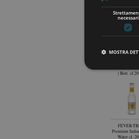
PAPINI | Pan
cl.33 Va
Strettamen
necessari
MOSTRA DET
SANPELLEG
ARANCIATA 
| Bott. cl.2
FEVER-TRE
Premium India
Water cl. 2