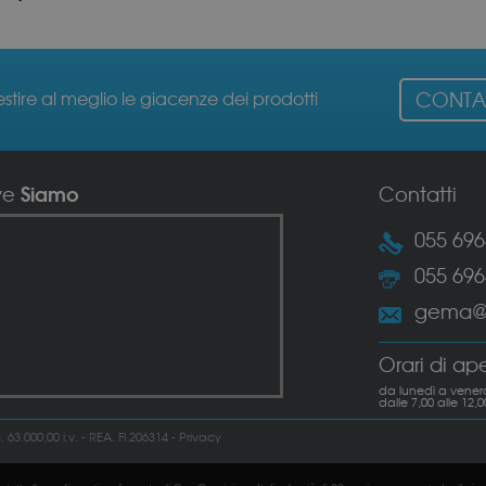
estire al meglio le giacenze dei prodotti
CONTAT
Siamo
ve
Contatti
055 69
055 69
gema@g
Orari di ap
da lunedì a venerd
dalle 7,00 alle 12,0
3.000,00 i.v. - REA. FI 206314 -
Privacy