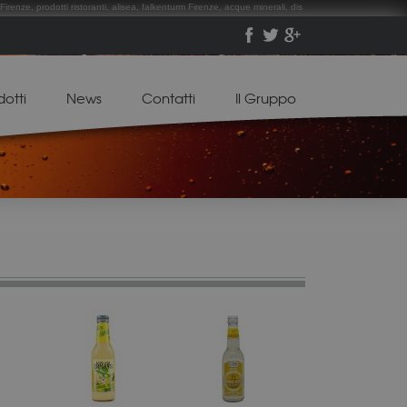
Firenze, prodotti ristoranti, alisea, falkenturm Firenze, acque minerali, dis
dotti
News
Contatti
Il Gruppo