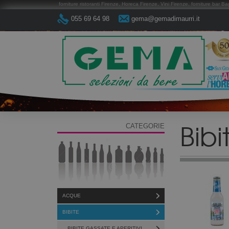
forniture ristoranti Firenze, Horeca Firenze, Vini Firenze, forniture bar Ba
055 69 64 98
gema@gemadimaurri.it
Bibi
CATEGORIE
ACQUE
BIBITE
BIBITE GASSATE E APERITIVI