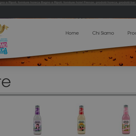
gno a Ripoli, forniture horeca Bagno a Ripoli, forniture hotel Firenze, prodotti horeca, prodotti bar 
Home
Chi Siamo
Pro
te