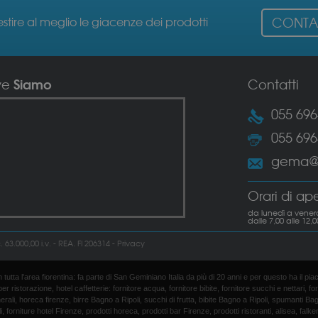
estire al meglio le giacenze dei prodotti
CONTAT
Siamo
ve
Contatti
055 69
055 69
gema@g
Orari di ap
da lunedì a venerd
dalle 7,00 alle 12,0
3.000,00 i.v. - REA. FI 206314 -
Privacy
utta l'area fiorentina: fa parte di San Geminiano Italia da più di 20 anni e per questo ha il piac
torazione, hotel caffetterie: fornitore acqua, fornitore bibite, fornitore succhi e nettari, fornit
rali, horeca firenze, birre Bagno a Ripoli, succhi di frutta, bibite Bagno a Ripoli, spumanti Bagno
, forniture hotel Firenze, prodotti horeca, prodotti bar Firenze, prodotti ristoranti, alisea, f