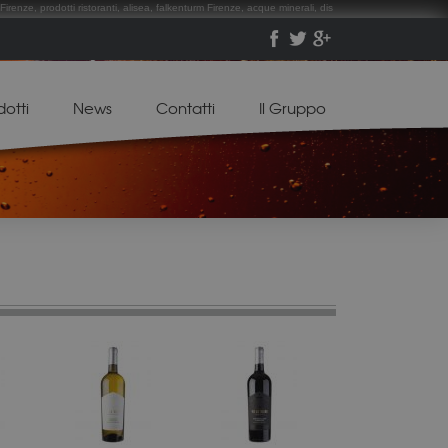
Firenze, prodotti ristoranti, alisea, falkenturm Firenze, acque minerali, dis
dotti
News
Contatti
Il Gruppo