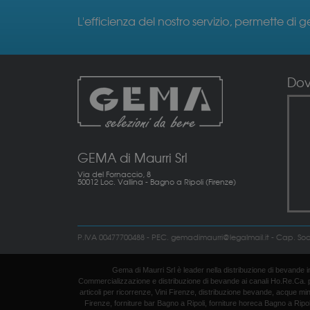
L'efficienza del nostro servizio, permette di g
Do
GEMA di Maurri Srl
Via del Fornaccio, 8
50012 Loc. Vallina - Bagno a Ripoli (Firenze)
P.IVA 00477700488 - PEC. gemadimaurri@legalmail.it - Cap. Soc. 6
Gema di Maurri Srl è leader nella distribuzione di bevande in t
Commercializzazione e distribuzione di bevande ai canali Ho.Re.Ca. per ris
articoli per ricorrenze, Vini Firenze, distribuzione bevande, acque mine
Firenze, forniture bar Bagno a Ripoli, forniture horeca Bagno a Ripoli