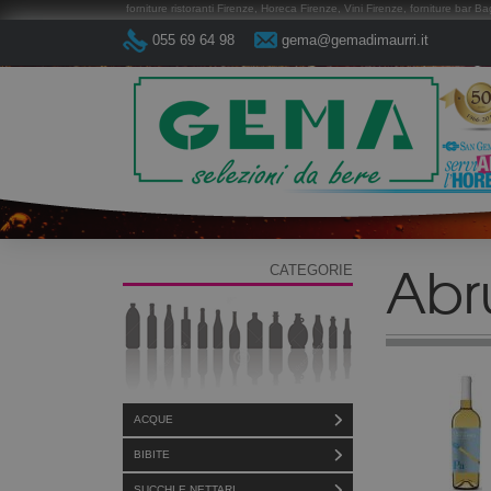
forniture ristoranti Firenze, Horeca Firenze, Vini Firenze, forniture bar Ba
055 69 64 98
gema@gemadimaurri.it
Abr
CATEGORIE
ACQUE
BIBITE
SUCCHI E NETTARI