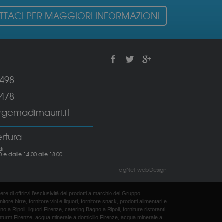
TACI PER MAGGIORI INFORMAZIONI
6498
6478
emadimaurri.it
ertura
ì:
0 e dalle 14,00 alle 18,00
dgNet webDesign
ere di offrirvi l’esclusività dei prodotti a marchio del Gruppo.
ore birre, fornitore vini e liquori, fornitore snack, prodotti alimentari e
 a Ripoli, liquori Firenze, catering Bagno a Ripoli, forniture ristoranti
alkenturm Firenze, acqua minerale a domicilio Firenze, acqua minerale a