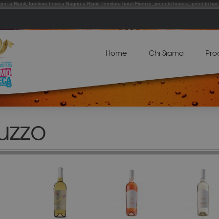
gno a Ripoli, forniture horeca Bagno a Ripoli, forniture hotel Firenze, prodotti horeca, prodotti bar 
Home
Chi Siamo
Pro
uzzo