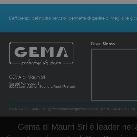
L'efficienza del nostro servizio, permette di gestire al meglio le gi
Siamo
Dove
GEMA di Maurri Srl
Via del Fornaccio, 8
50012 Loc. Vallina - Bagno a Ripoli (Firenze)
P.IVA 00477700488 - PEC. gemadimaurri@legalmail.it - Cap. Soc. 63.000,00 i.v. - REA.
Gema di Maurri Srl è leader nella