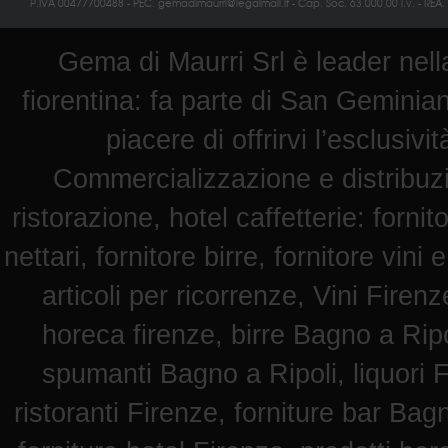
P.IVA 00477700488 - PEC. gemadimaurri@legalmail.it - Cap. Soc. 63.000,00 i.v. - REA.
Gema di Maurri Srl è leader nella
fiorentina: fa parte di San Geminian
piacere di offrirvi l’esclusiv
Commercializzazione e distribuz
ristorazione, hotel caffetterie: fornit
nettari, fornitore birre, fornitore vini 
articoli per ricorrenze, Vini Fire
horeca firenze, birre Bagno a Ripol
spumanti Bagno a Ripoli, liquori F
ristoranti Firenze, forniture bar Bag