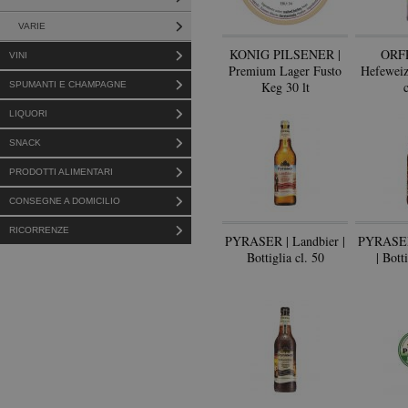
VARIE
KONIG PILSENER |
ORF
VINI
Premium Lager Fusto
Hefeweize
Keg 30 lt
SPUMANTI E CHAMPAGNE
LIQUORI
SNACK
PRODOTTI ALIMENTARI
CONSEGNE A DOMICILIO
RICORRENZE
PYRASER | Landbier |
PYRASER 
Bottiglia cl. 50
| Bott