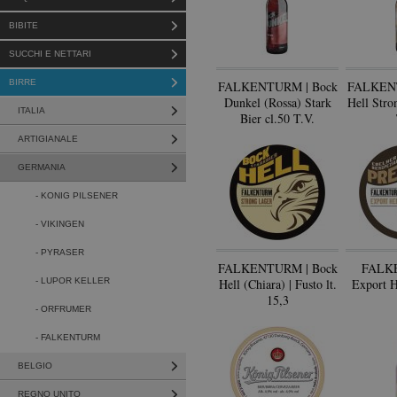
BIBITE
SUCCHI E NETTARI
BIRRE
FALKENTURM | Bock
FALKENT
Dunkel (Rossa) Stark
Hell Stro
ITALIA
Bier cl.50 T.V.
ARTIGIANALE
GERMANIA
- KONIG PILSENER
- VIKINGEN
- PYRASER
FALKENTURM | Bock
FALK
- LUPOR KELLER
Hell (Chiara) | Fusto lt.
Export He
15,3
- ORFRUMER
- FALKENTURM
BELGIO
REGNO UNITO